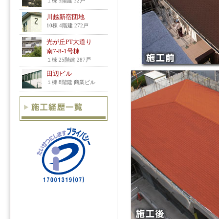
１棟 5階建 32戸
川越新宿団地
10棟 4階建 272戸
光が丘PT大道り
南7-8-1号棟
１棟 25階建 287戸
田辺ビル
１棟 8階建 商業ビル