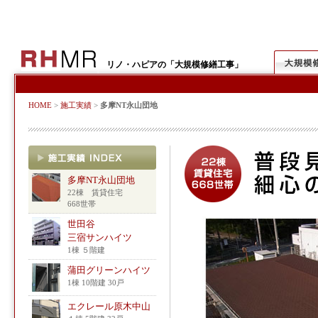
リノ・ハピアの「大規模修繕工事」
HOME
>
施工実績
>
多摩NT永山団地
多摩NT永山団地
22棟 賃貸住宅
668世帯
世田谷
三宿サンハイツ
1棟 ５階建
蒲田グリーンハイツ
1棟 10階建 30戸
エクレール原木中山