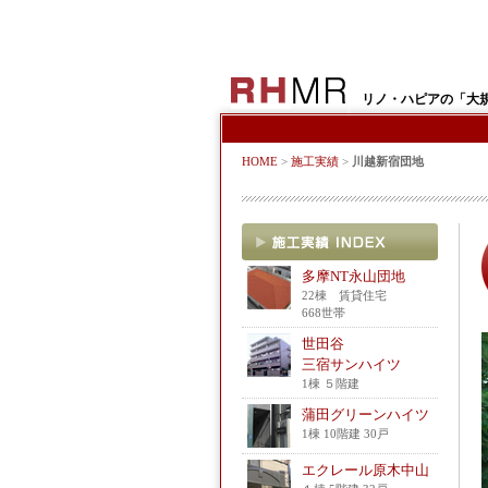
リノ・ハピアの「大
HOME
>
施工実績
>
川越新宿団地
多摩NT永山団地
22棟 賃貸住宅
668世帯
世田谷
三宿サンハイツ
1棟 ５階建
蒲田グリーンハイツ
1棟 10階建 30戸
エクレール原木中山