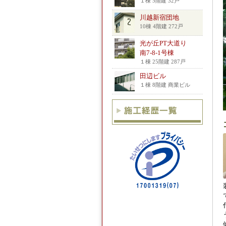
１棟 5階建 32戸
川越新宿団地
10棟 4階建 272戸
光が丘PT大道り
南7-8-1号棟
１棟 25階建 287戸
田辺ビル
１棟 8階建 商業ビル