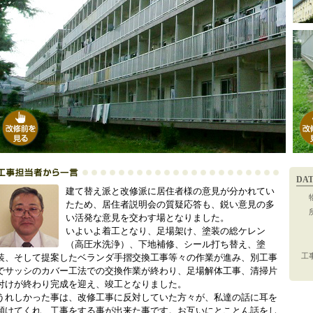
DA
建て替え派と改修派に居住者様の意見が分かれてい
たため、居住者説明会の質疑応答も、鋭い意見の多
い活発な意見を交わす場となりました。
いよいよ着工となり、足場架け、塗装の総ケレン
（高圧水洗浄）、下地補修、シール打ち替え、塗
工
装、そして提案したベランダ手摺交換工事等々の作業が進み、別工事
でサッシのカバー工法での交換作業が終わり、足場解体工事、清掃片
付けが終わり完成を迎え、竣工となりました。
うれしかった事は、改修工事に反対していた方々が、私達の話に耳を
傾けてくれ、工事をする事が出来た事です。お互いにとことん話をし