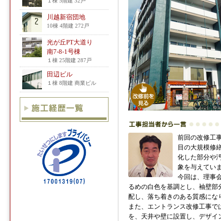
１棟 5階建 32戸
川越新宿団地
10棟 4階建 272戸
光が丘PT大道り
南7-8-1号棟
１棟 25階建 287戸
田辺ビル
１棟 8階建 商業ビル
前回の改修工事
目の大規模修
化した部分や
象を与えてい
今回は、理事
るめの白色を基調とし、袖壁部
配し、落ち着きのある質感にな
また、エントランス改修工事では
を、天井や壁に設置し、デザイ