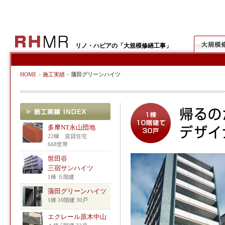
リノ・ハピアの「大規模修繕工事」
HOME
>
施工実績
>
蒲田グリーンハイツ
多摩NT永山団地
22棟 賃貸住宅
668世帯
世田谷
三宿サンハイツ
1棟 ５階建
蒲田グリーンハイツ
1棟 10階建 30戸
エクレール原木中山