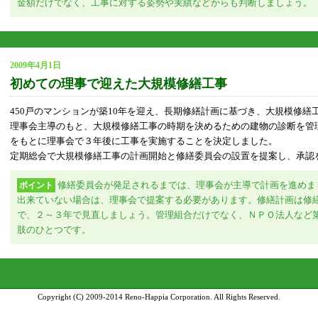
金額だけでなく、工事に対する姿勢や実績などからも判断しましょう。
2009年4月1日
初めての理事で迎えた大規模修繕工事
450戸のマンションが築10年を迎え、長期修繕計画に基づき、大規模修繕
理事会主導のもと、大規模修繕工事の時期を決めるための建物の診断を管
をもとに理事会で３年後に工事を実施することを決定しました。
定期総会で大規模修繕工事の計画開始と修繕委員会の設置を提案し、承認
修繕委員会が発足されるまでは、理事会が主導で計画を進めま
ポイント
出来ていない場合は、理事会で提案する必要があります。修繕計画は修
で、２～３年で見直しましょう。管理組合だけでなく、ＮＰＯ法人など
肢のひとつです。
Copyright (C) 2009-2014 Reno-Happia Corporation. All Rights Reserved.